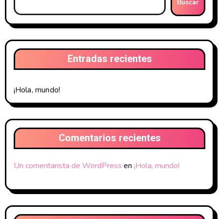
Buscar
Entradas recientes
¡Hola, mundo!
Comentarios recientes
Un comentarista de WordPress
en
¡Hola, mundo!